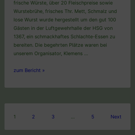
frische Würste, über 20 Fleischpreise sowie
Wurstebrühe, frisches Thr. Mett, Schmalz und
lose Wurst wurde hergestellt um den gut 100
Gästen in der Luftgewehrhalle der HSG von
1367, ein schmackhaftes Schlachte-Essen zu
bereiten. Die begehrten Plätze waren bei
unserem Organisator, Klemens …
Schlachte-
zum Bericht »
Fest
und
Schweine-
Schießen
bei
Seitennummerierung
1
2
3
…
5
Next
der
der
Hildesheimer