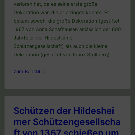
verloren hat, da es seine erste große
Dekoration war, die er erringen konnte. Er
bekam sowohl die große Dekoration (gestiftet
1967 von Anna Schafhausen anlässlich der 600
Jahrfeier der Hildesheimer
Schützengesellschaft) als auch die kleine
Dekoration (gestiftet von Franz Stollberg). …
Kleines
zum Bericht »
Freischießen
der
Hildesheimer
Schützengesellschaft
Schützen der Hildeshei
von
mer Schützengesellscha
1367
ft von 1367 schießen um