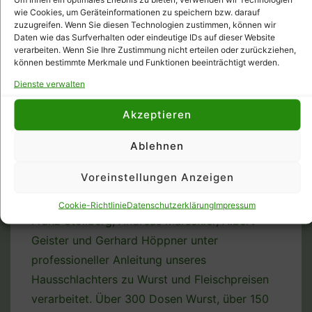
den
wie Cookies, um Geräteinformationen zu speichern bzw. darauf
esellschaft
zuzugreifen. Wenn Sie diesen Technologien zustimmen, können wir
Vatertags
Daten wie das Surfverhalten oder eindeutige IDs auf dieser Website
Pokal.
verarbeiten. Wenn Sie Ihre Zustimmung nicht erteilen oder zurückziehen,
Jan Machens
Feb. 15, 2026
Tagged With
2026
,
können bestimmte Merkmale und Funktionen beeinträchtigt werden.
Hildesheimer Schützengesellschaft Von 1367
,
Dienste verwalten
Schweineschießen
Akzeptieren
Da das Schweineschießen bei der HSG von
1367 im letzten Jahr eine so gute Resonanz
Ablehnen
hatte, fand in Februar ´26 erneut eines statt.
Voreinstellungen Anzeigen
Ein Hausschlachteschwein wurde über ein Jahr
lang auf ca. 250 kg gefüttert und mit Hilfe von
Cookie-Richtlinie
Datenschutzerklärung
Impressum
Franz Stollberg, Andreas Marschler, Albert
Geister und Gerhard Höppner unter
professioneller Anleitung unseres
Hausschlachters zu Wurst und Fleischpreisen
verarbeitet. Über 300 Dosen Wurst, über 150