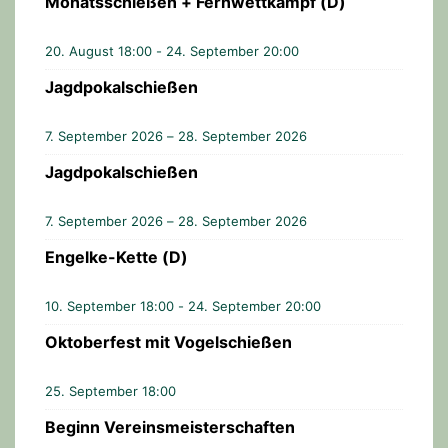
Monatsschießen + Fernwettkampf (D)
t
20. August 18:00
-
24. September 20:00
e
Jagdpokalschießen
n
n
7. September 2026 – 28. September 2026
a
Jagdpokalschießen
v
7. September 2026 – 28. September 2026
i
Engelke-Kette (D)
g
10. September 18:00
-
24. September 20:00
a
Oktoberfest mit Vogelschießen
t
i
25. September 18:00
o
Beginn Vereinsmeisterschaften