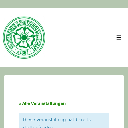
↓
Skip
to
Main
Men
Content
« Alle Veranstaltungen
Diese Veranstaltung hat bereits
stattgefunden.