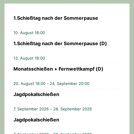
n
g
1.Schießtag nach der Sommerpause
-
N
10. August 18:00
a
1.Schießtag nach der Sommerpause (D)
v
i
13. August 18:00
g
Monatsschießen + Fernwettkampf (D)
a
t
20. August 18:00
-
24. September 20:00
i
Jagdpokalschießen
o
n
7. September 2026 – 28. September 2026
Jagdpokalschießen