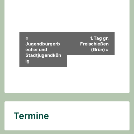
V
«
1. Tag gr.
Jugendbürgerb
Freischießen
e
echer und
(Grün)
»
r
Stadtjugendkön
ig
a
n
s
t
a
l
Termine
t
u