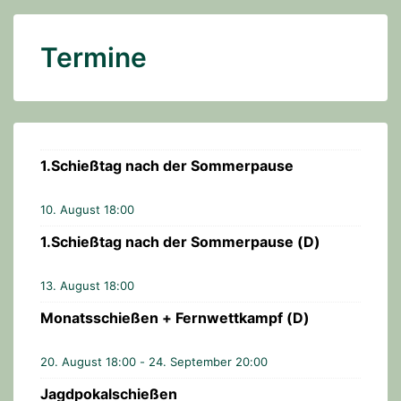
a
l
Termine
t
u
n
g
1.Schießtag nach der Sommerpause
-
N
10. August 18:00
a
1.Schießtag nach der Sommerpause (D)
v
i
13. August 18:00
g
Monatsschießen + Fernwettkampf (D)
a
t
20. August 18:00
-
24. September 20:00
i
Jagdpokalschießen