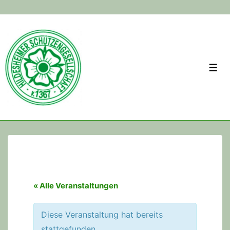
↓
Skip
to
Main
Men
Content
« Alle Veranstaltungen
Diese Veranstaltung hat bereits
stattgefunden.