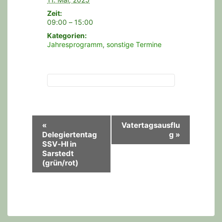
Zeit:
09:00 – 15:00
Kategorien:
Jahresprogramm
,
sonstige Termine
V
«
Vatertagsausflu
Delegiertentag
g
»
e
SSV-HI in
r
Sarstedt
(grün/rot)
a
n
s
t