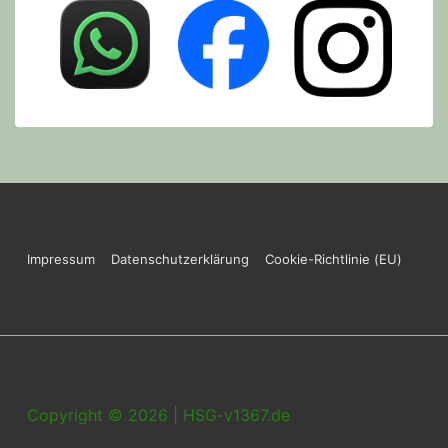
Footer
Impressum
Datenschutzerklärung
Cookie-Richtlinie (EU)
Menu
Copyright © 2026 | HSG-v1367.de