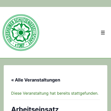
↓
Skip
to
Main
Men
Content
« Alle Veranstaltungen
Diese Veranstaltung hat bereits stattgefunden.
Arbeitseinsatz