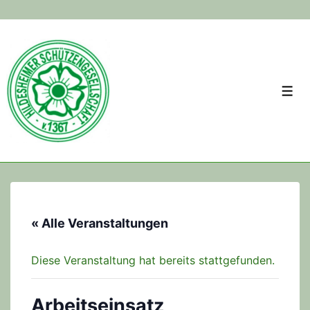
↓
Skip
to
Main
Men
Content
« Alle Veranstaltungen
Diese Veranstaltung hat bereits stattgefunden.
Arbeitseinsatz