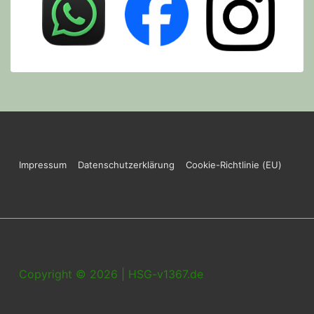
Footer
Impressum
Datenschutzerklärung
Cookie-Richtlinie (EU)
Menu
Copyright © 2026 | HSG-v1367.de