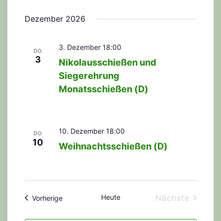
N
-
Dezember 2026
a
u
v
n
3. Dezember 18:00
i
DO.
3
Nikolausschießen und
g
d
Siegerehrung
a
A
Monatsschießen (D)
t
n
i
s
o
10. Dezember 18:00
DO.
n
i
10
Weihnachtsschießen (D)
c
h
t
Heute
Nächste
Veranstaltungen
Vorherige
Veranstalt
e