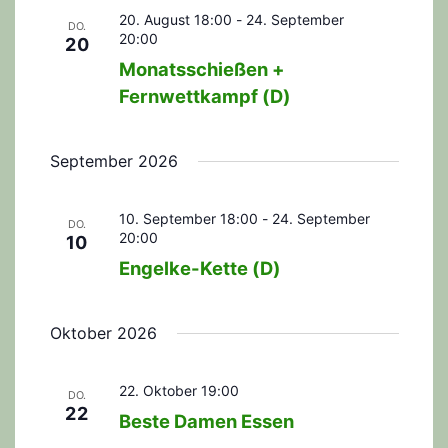
h
l
20. August 18:00
-
24. September
a
l
DO.
t
20:00
20
e
l
u
Monatsschießen +
n
Fernwettkampf (D)
n
t
.
g
u
A
September 2026
n
n
g
s
10. September 18:00
-
24. September
DO.
20:00
10
i
e
Engelke-Kette (D)
c
n
h
S
Oktober 2026
t
u
e
22. Oktober 19:00
c
n
DO.
22
Beste Damen Essen
-
h