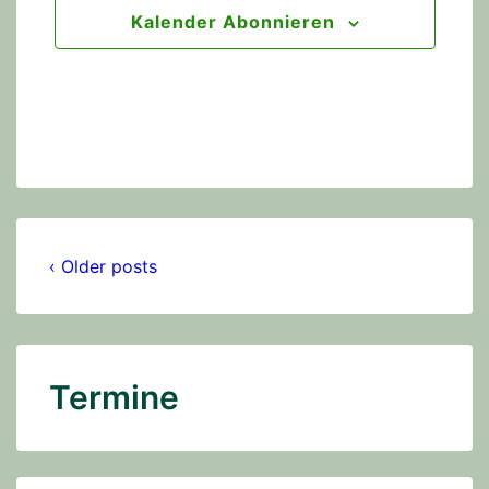
n
Kalender Abonnieren
n
a
v
i
g
a
‹ Older posts
t
i
o
Termine
n