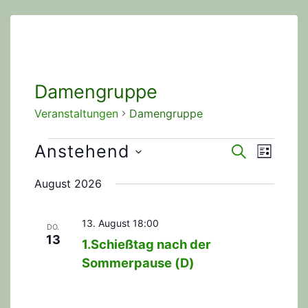
Damengruppe
Veranstaltungen
Damengruppe
Veranstaltungen
Anstehend
V
V
S
L
U
e
I
D
e
C
August 2026
S
r
a
H
r
T
E
a
t
E
13. August 18:00
a
DO.
n
u
13
1.Schießtag nach der
n
m
s
Sommerpause (D)
w
t
s
ä
a
t